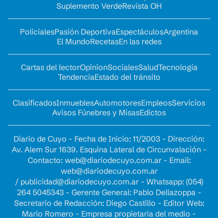
Suplemento Verde
Revista OH
Policiales
Pasión Deportiva
Espectáculos
Argentina
El Mundo
Recetas
En las redes
Cartas del lector
Opinion
Sociales
Salud
Tecnología
Tendencia
Estado del tránsito
Clasificados
Inmuebles
Automotores
Empleos
Servicios
Avisos Fúnebres y Misas
Edictos
Diario de Cuyo - Fecha de Inicio: 11/2003 - Dirección:
Av. Alem Sur 1639. Esquina Lateral de Circunvalación -
Contacto:
web@diariodecuyo.com.ar
- Email:
web@diariodecuyo.com.ar
/
publicidad@diariodecuyo.com.ar
-
Whatsapp: (054)
264 5045343 - Gerente General: Pablo Dellazoppa -
Secretario de Redacción: Diego Castillo - Editor Web:
Mario Romero - Empresa propietaria del medio -