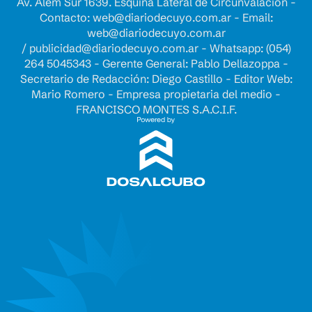
Av. Alem Sur 1639. Esquina Lateral de Circunvalación -
Contacto:
web@diariodecuyo.com.ar
- Email:
web@diariodecuyo.com.ar
/
publicidad@diariodecuyo.com.ar
-
Whatsapp: (054)
264 5045343 - Gerente General: Pablo Dellazoppa -
Secretario de Redacción: Diego Castillo - Editor Web:
Mario Romero - Empresa propietaria del medio -
FRANCISCO MONTES S.A.C.I.F.