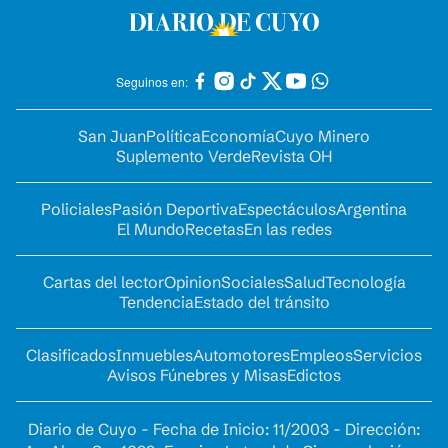
Seguinos en:
San Juan
Política
Economía
Cuyo Minero
Suplemento Verde
Revista OH
Policiales
Pasión Deportiva
Espectáculos
Argentina
El Mundo
Recetas
En las redes
Cartas del lector
Opinion
Sociales
Salud
Tecnología
Tendencia
Estado del tránsito
Clasificados
Inmuebles
Automotores
Empleos
Servicios
Avisos Fúnebres y Misas
Edictos
Diario de Cuyo - Fecha de Inicio: 11/2003 - Dirección: