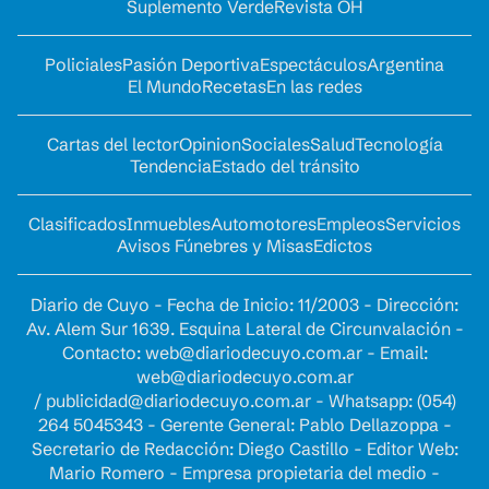
Suplemento Verde
Revista OH
Policiales
Pasión Deportiva
Espectáculos
Argentina
El Mundo
Recetas
En las redes
Cartas del lector
Opinion
Sociales
Salud
Tecnología
Tendencia
Estado del tránsito
Clasificados
Inmuebles
Automotores
Empleos
Servicios
Avisos Fúnebres y Misas
Edictos
Diario de Cuyo - Fecha de Inicio: 11/2003 - Dirección:
Av. Alem Sur 1639. Esquina Lateral de Circunvalación -
Contacto:
web@diariodecuyo.com.ar
- Email:
web@diariodecuyo.com.ar
/
publicidad@diariodecuyo.com.ar
-
Whatsapp: (054)
264 5045343 - Gerente General: Pablo Dellazoppa -
Secretario de Redacción: Diego Castillo - Editor Web:
Mario Romero - Empresa propietaria del medio -