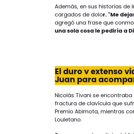
Además, en sus historias de
cargados de dolo
r. "Me deja
agregó una frase que conmov
una sola cosa le pediría a D
El duro y extenso v
Juan para acompañ
Nicolás Tivani se encontraba
fractura de clavícula que su
Premio Abimota, mientras com
Louletano.