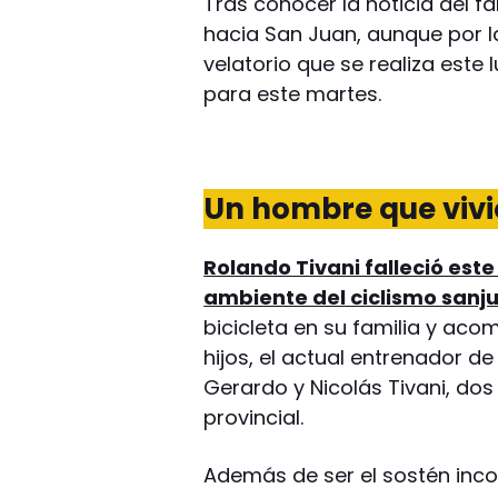
Tras conocer la noticia del f
hacia San Juan, aunque por la
velatorio que se realiza este 
para este martes.
Un hombre que vivió
Rolando Tivani falleció est
ambiente del ciclismo sanj
bicicleta en su familia y ac
hijos, el actual entrenador de 
Gerardo y Nicolás Tivani, do
provincial.
Además de ser el sostén incon