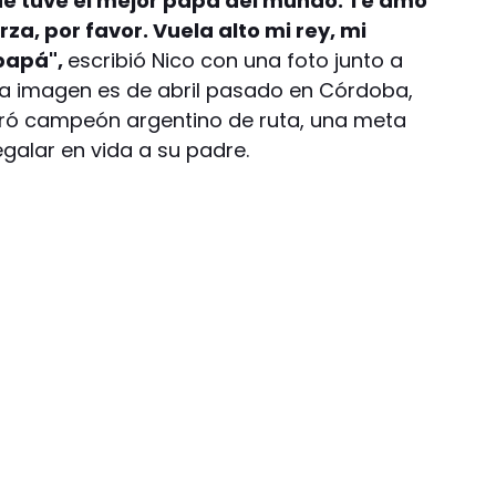
que tuve el mejor papá del mundo. Te amo
rza, por favor. Vuela alto mi rey, mi
 papá",
escribió Nico con una foto junto a
 La imagen es de abril pasado en Córdoba,
ró campeón argentino de ruta, una meta
galar en vida a su padre.