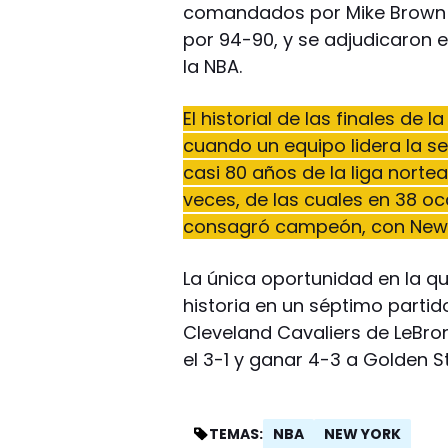
comandados por Mike Brown co
por 94-90, y se adjudicaron
la NBA.
El historial de las finales de
cuando un equipo lidera la se
casi 80 años de la liga norte
veces, de las cuales en 38 o
consagró campeón, con New Y
La única oportunidad en la qu
historia en un séptimo parti
Cleveland Cavaliers de LeBro
el 3-1 y ganar 4-3 a Golden S
NBA
NEW YORK
TEMAS: