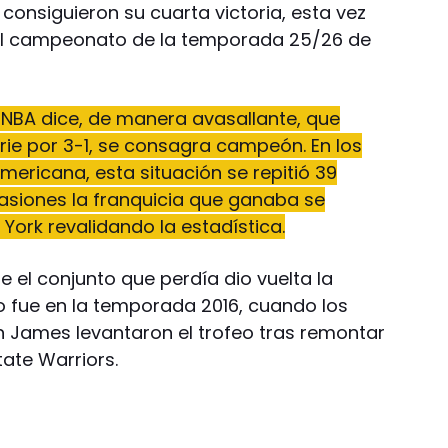
nsiguieron su cuarta victoria, esta vez
 el campeonato de la temporada 25/26 de
 la NBA dice, de manera avasallante, que
rie por 3-1, se consagra campeón. En los
americana, esta situación se repitió 39
casiones la franquicia que ganaba se
ork revalidando la estadística.
e el conjunto que perdía dio vuelta la
do fue en la temporada 2016, cuando los
n James levantaron el trofeo tras remontar
tate Warriors.