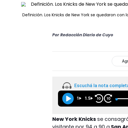
Definición. Los Knicks de New York se quedaron con 
Por
Redacción Diario de Cuyo
Agr
Escuchá la nota complet
1
1.5
10
10
New York Knicks
se consagr
visitante por 94 a 90 a
San An