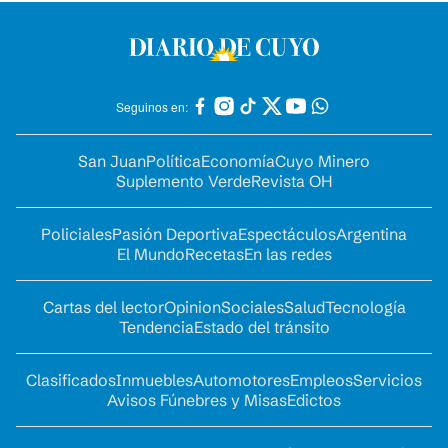
Seguinos en:
San Juan
Política
Economía
Cuyo Minero
Suplemento Verde
Revista OH
Policiales
Pasión Deportiva
Espectáculos
Argentina
El Mundo
Recetas
En las redes
Cartas del lector
Opinion
Sociales
Salud
Tecnología
Tendencia
Estado del tránsito
Clasificados
Inmuebles
Automotores
Empleos
Servicios
Avisos Fúnebres y Misas
Edictos