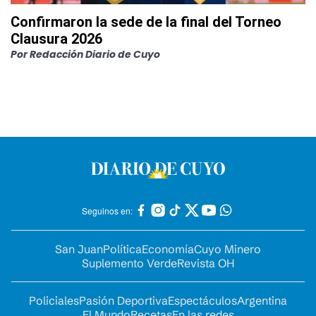
Confirmaron la sede de la final del Torneo
Clausura 2026
Por
Redacción Diario de Cuyo
Seguinos en:
San Juan
Política
Economía
Cuyo Minero
Suplemento Verde
Revista OH
Policiales
Pasión Deportiva
Espectáculos
Argentina
El Mundo
Recetas
En las redes