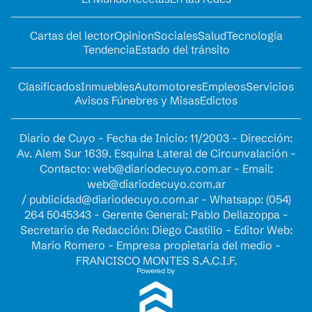
Cartas del lector
Opinion
Sociales
Salud
Tecnología
Tendencia
Estado del tránsito
Clasificados
Inmuebles
Automotores
Empleos
Servicios
Avisos Fúnebres y Misas
Edictos
Diario de Cuyo - Fecha de Inicio: 11/2003 - Dirección:
Av. Alem Sur 1639. Esquina Lateral de Circunvalación -
Contacto:
web@diariodecuyo.com.ar
- Email:
web@diariodecuyo.com.ar
/
publicidad@diariodecuyo.com.ar
-
Whatsapp: (054)
264 5045343 - Gerente General: Pablo Dellazoppa -
Secretario de Redacción: Diego Castillo - Editor Web:
Mario Romero - Empresa propietaria del medio -
FRANCISCO MONTES S.A.C.I.F.