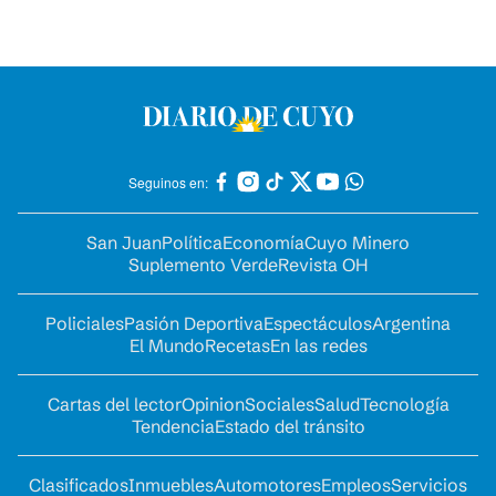
Seguinos en:
San Juan
Política
Economía
Cuyo Minero
Suplemento Verde
Revista OH
Policiales
Pasión Deportiva
Espectáculos
Argentina
El Mundo
Recetas
En las redes
Cartas del lector
Opinion
Sociales
Salud
Tecnología
Tendencia
Estado del tránsito
Clasificados
Inmuebles
Automotores
Empleos
Servicios