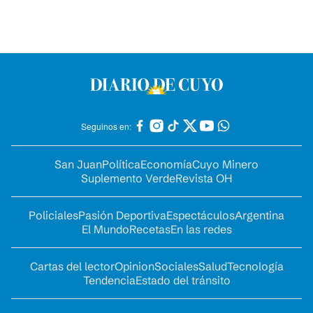
Seguinos en:
San Juan
Política
Economía
Cuyo Minero
Suplemento Verde
Revista OH
Policiales
Pasión Deportiva
Espectáculos
Argentina
El Mundo
Recetas
En las redes
Cartas del lector
Opinion
Sociales
Salud
Tecnología
Tendencia
Estado del tránsito