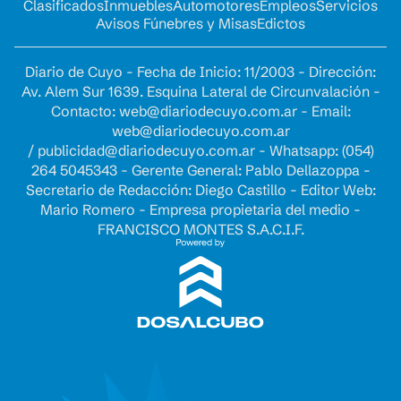
Clasificados
Inmuebles
Automotores
Empleos
Servicios
Avisos Fúnebres y Misas
Edictos
Diario de Cuyo - Fecha de Inicio: 11/2003 - Dirección:
Av. Alem Sur 1639. Esquina Lateral de Circunvalación -
Contacto:
web@diariodecuyo.com.ar
- Email:
web@diariodecuyo.com.ar
/
publicidad@diariodecuyo.com.ar
-
Whatsapp: (054)
264 5045343 - Gerente General: Pablo Dellazoppa -
Secretario de Redacción: Diego Castillo - Editor Web:
Mario Romero - Empresa propietaria del medio -
FRANCISCO MONTES S.A.C.I.F.