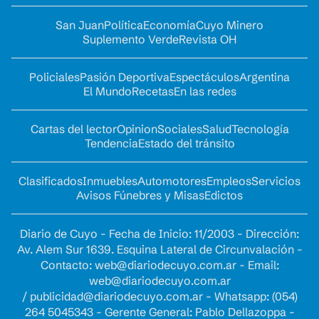
San Juan
Política
Economía
Cuyo Minero
Suplemento Verde
Revista OH
Policiales
Pasión Deportiva
Espectáculos
Argentina
El Mundo
Recetas
En las redes
Cartas del lector
Opinion
Sociales
Salud
Tecnología
Tendencia
Estado del tránsito
Clasificados
Inmuebles
Automotores
Empleos
Servicios
Avisos Fúnebres y Misas
Edictos
Diario de Cuyo - Fecha de Inicio: 11/2003 - Dirección:
Av. Alem Sur 1639. Esquina Lateral de Circunvalación -
Contacto:
web@diariodecuyo.com.ar
- Email:
web@diariodecuyo.com.ar
/
publicidad@diariodecuyo.com.ar
-
Whatsapp: (054)
264 5045343 - Gerente General: Pablo Dellazoppa -