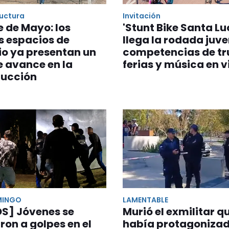
ructura
Invitación
 de Mayo: los
'Stunt Bike Santa Luc
s espacios de
llega la rodada juve
io ya presentan un
competencias de tr
 avance en la
ferias y música en v
rucción
MINGO
LAMENTABLE
OS] Jóvenes se
Murió el exmilitar q
ron a golpes en el
había protagonizad