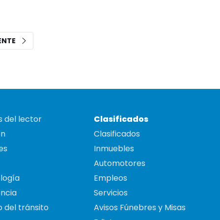
IENTE
 del lector
Clasificados
on
Clasificados
es
Inmuebles
Automotores
logía
Empleos
ncia
Servicios
 del tránsito
Avisos Fúnebres y Misas