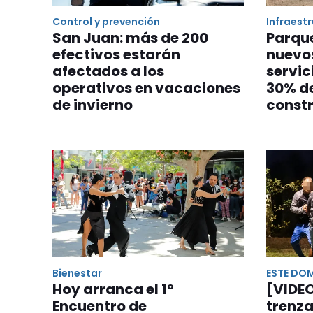
Control y prevención
Infraest
San Juan: más de 200
Parque
efectivos estarán
nuevo
afectados a los
servic
operativos en vacaciones
30% de
de invierno
const
Bienestar
ESTE DO
Hoy arranca el 1º
[VIDE
Encuentro de
trenza