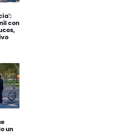
ía':
nil con
ucos,
ivo
ue
o un