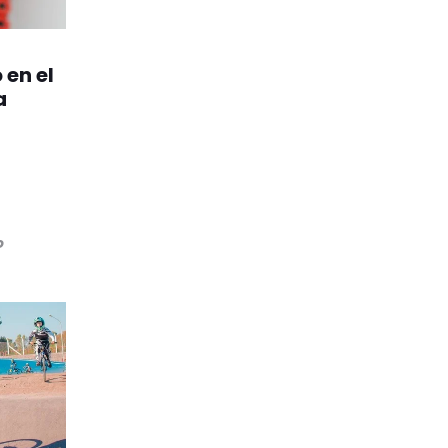
 en el
a
o