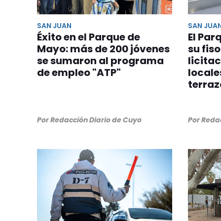
SAN JUAN
SAN JUA
Éxito en el Parque de
El Pa
Mayo: más de 200 jóvenes
su fis
se sumaron al programa
licita
de empleo "ATP"
locale
terra
Por Redacción Diario de Cuyo
Por Reda