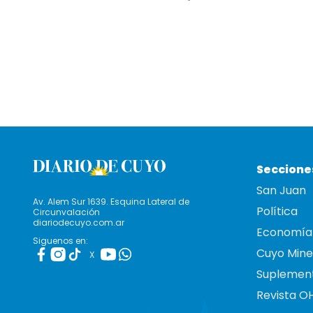
Seccione
San Juan
Av. Alem Sur 1639. Esquina Lateral de
Política
Circunvalación
diariodecuyo.com.ar
Economía
Siguenos en:
Cuyo Mine
X
Suplemen
Revista O