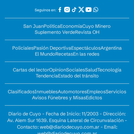
Seguinos en:
San Juan
Política
Economía
Cuyo Minero
Suplemento Verde
Revista OH
Policiales
Pasión Deportiva
Espectáculos
Argentina
El Mundo
Recetas
En las redes
Cartas del lector
Opinion
Sociales
Salud
Tecnología
Tendencia
Estado del tránsito
Clasificados
Inmuebles
Automotores
Empleos
Servicios
Avisos Fúnebres y Misas
Edictos
Diario de Cuyo - Fecha de Inicio: 11/2003 - Dirección:
Av. Alem Sur 1639. Esquina Lateral de Circunvalación -
Contacto:
web@diariodecuyo.com.ar
- Email:
web@diariodecuyo.com.ar