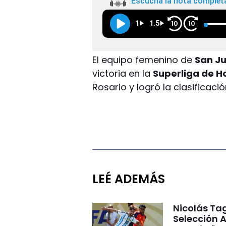
Escuchá la nota complet
1
1.5
10
10
El equipo femenino de
San J
victoria en la
Superliga de 
Rosario y logró la clasificaci
LEÉ ADEMÁS
Nicolás Tag
Selección A