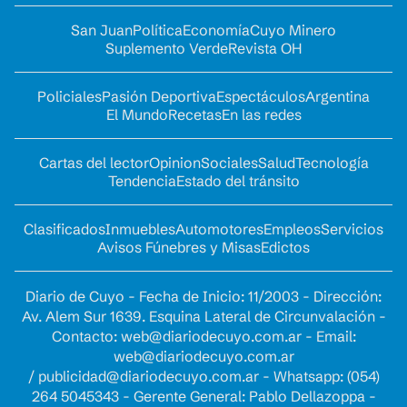
San Juan
Política
Economía
Cuyo Minero
Suplemento Verde
Revista OH
Policiales
Pasión Deportiva
Espectáculos
Argentina
El Mundo
Recetas
En las redes
Cartas del lector
Opinion
Sociales
Salud
Tecnología
Tendencia
Estado del tránsito
Clasificados
Inmuebles
Automotores
Empleos
Servicios
Avisos Fúnebres y Misas
Edictos
Diario de Cuyo - Fecha de Inicio: 11/2003 - Dirección:
Av. Alem Sur 1639. Esquina Lateral de Circunvalación -
Contacto:
web@diariodecuyo.com.ar
- Email:
web@diariodecuyo.com.ar
/
publicidad@diariodecuyo.com.ar
-
Whatsapp: (054)
264 5045343 - Gerente General: Pablo Dellazoppa -