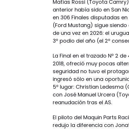
Matías Rossi (Toyota Camry) 
anterior había sido en San Ni
en 306 Finales disputadas en 
(Ford Mustang) sigue siendo e
de una vez en 2026: el urugu
3º podio del año (el 2º consec
La Final en el trazado Nº 2 d
2018, ofreció muy pocas alter
seguridad no tuvo el protago
ingresó sólo en una oportuni
5º lugar: Christian Ledesma 
con José Manuel Urcera (Toyo
reanudación tras el AS.
El piloto del Maquin Parts R
redujo la diferencia con Jon