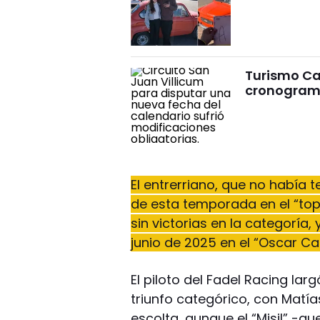
Turismo Car
cronograma
El entrerriano, que no había 
de esta temporada en el “top 
sin victorias en la categoría, 
junio de 2025 en el “Oscar C
El piloto del Fadel Racing larg
triunfo categórico, con Mat
escolta, aunque el “Misil” -q