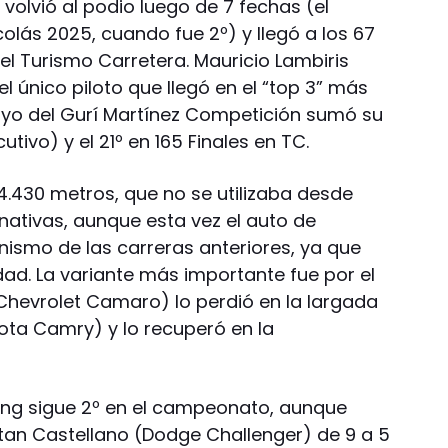
volvió al podio luego de 7 fechas (el
colás 2025, cuando fue 2º) y llegó a los 67
el Turismo Carretera. Mauricio Lambiris
l único piloto que llegó en el “top 3” más
ayo del Gurí Martínez Competición sumó su
utivo) y el 21º en 165 Finales en TC.
e 4.430 metros, que no se utilizaba desde
nativas, aunque esta vez el auto de
nismo de las carreras anteriores, ya que
dad. La variante más importante fue por el
(Chevrolet Camaro) lo perdió en la largada
ta Camry) y lo recuperó en la
acing sigue 2º en el campeonato, aunque
atan Castellano (Dodge Challenger) de 9 a 5