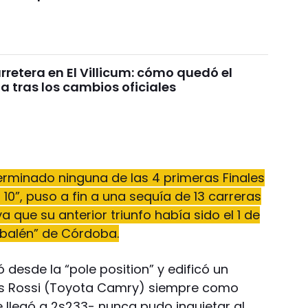
retera en El Villicum: cómo quedó el
 tras los cambios oficiales
terminado ninguna de las 4 primeras Finales
10”, puso a fin a una sequía de 13 carreras
ya que su anterior triunfo había sido el 1 de
abalén” de Córdoba.
ó desde la “pole position” y edificó un
ías Rossi (Toyota Camry) siempre como
ue llegó a 2s233- nunca pudo inquietar al