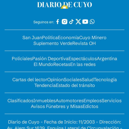
Seguinos en:
San Juan
Política
Economía
Cuyo Minero
Suplemento Verde
Revista OH
Policiales
Pasión Deportiva
Espectáculos
Argentina
El Mundo
Recetas
En las redes
Cartas del lector
Opinion
Sociales
Salud
Tecnología
Tendencia
Estado del tránsito
Clasificados
Inmuebles
Automotores
Empleos
Servicios
Avisos Fúnebres y Misas
Edictos
Diario de Cuyo - Fecha de Inicio: 11/2003 - Dirección:
Av. Alem Sur 1639. Esquina Lateral de Circunvalación -