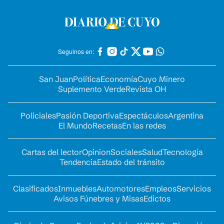
Seguinos en:
San Juan
Política
Economía
Cuyo Minero
Suplemento Verde
Revista OH
Policiales
Pasión Deportiva
Espectáculos
Argentina
El Mundo
Recetas
En las redes
Cartas del lector
Opinion
Sociales
Salud
Tecnología
Tendencia
Estado del tránsito
Clasificados
Inmuebles
Automotores
Empleos
Servicios
Avisos Fúnebres y Misas
Edictos