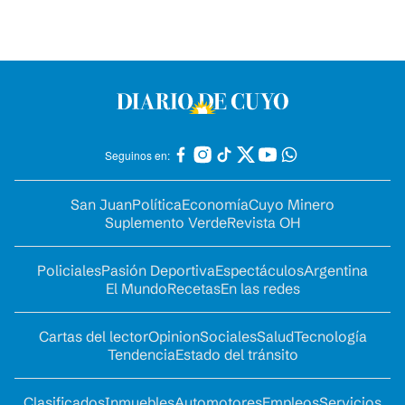
Seguinos en:
San Juan
Política
Economía
Cuyo Minero
Suplemento Verde
Revista OH
Policiales
Pasión Deportiva
Espectáculos
Argentina
El Mundo
Recetas
En las redes
Cartas del lector
Opinion
Sociales
Salud
Tecnología
Tendencia
Estado del tránsito
Clasificados
Inmuebles
Automotores
Empleos
Servicios