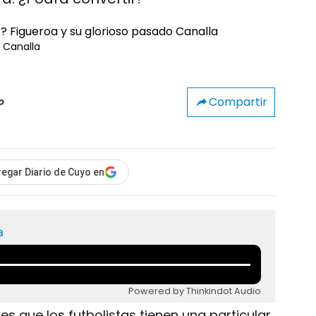
o Canalla
Compartir
o
egar Diario de Cuyo en
a
Powered by Thinkindot Audio
 es que los futbolistas tienen una particular