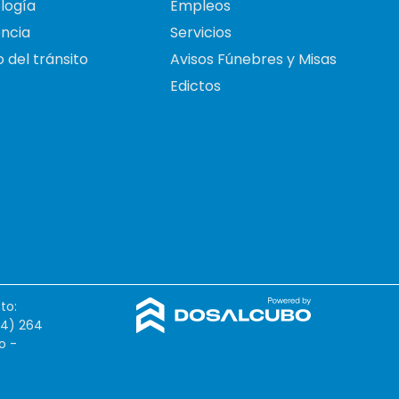
logía
Empleos
ncia
Servicios
 del tránsito
Avisos Fúnebres y Misas
Edictos
to:
54) 264
o -