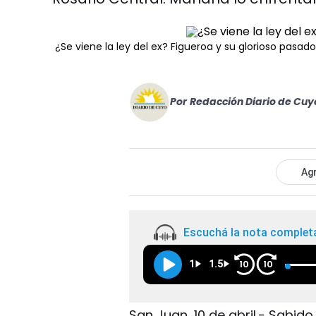
¿Se viene la ley del ex? Figueroa y su glorioso pasad
Por
Redacción Diario de Cuy
Agr
Escuchá la nota complet
1
1.5
10
10
San Juan, 10 de abril.- Sabido