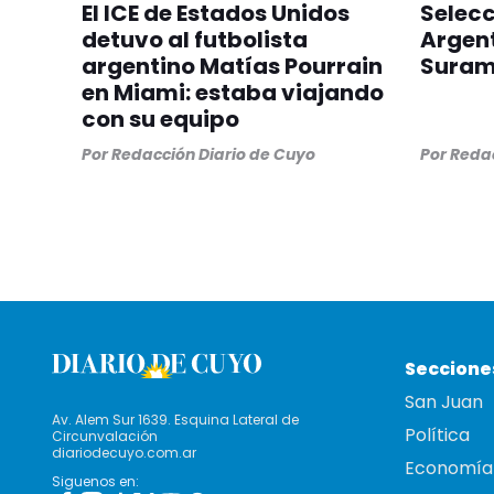
El ICE de Estados Unidos
Selec
detuvo al futbolista
Argent
argentino Matías Pourrain
Suram
en Miami: estaba viajando
con su equipo
Por
Redacción Diario de Cuyo
Por
Redac
Seccione
San Juan
Av. Alem Sur 1639. Esquina Lateral de
Política
Circunvalación
diariodecuyo.com.ar
Economía
Siguenos en: