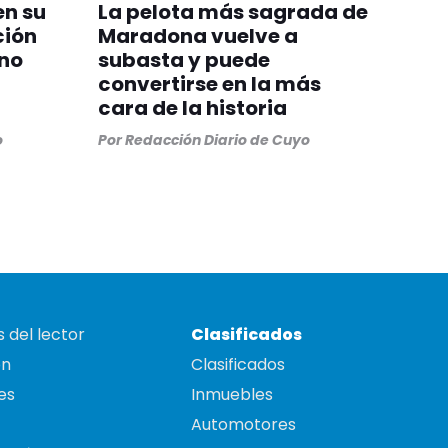
en su
La pelota más sagrada de
ción
Maradona vuelve a
ino
subasta y puede
convertirse en la más
cara de la historia
o
Por
Redacción Diario de Cuyo
 del lector
Clasificados
on
Clasificados
es
Inmuebles
Automotores