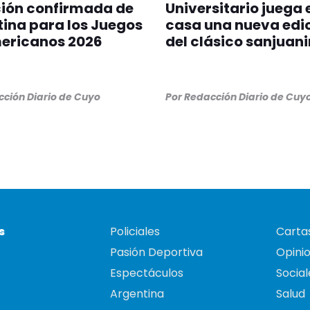
ción confirmada de
Universitario juega 
ina para los Juegos
casa una nueva edi
ericanos 2026
del clásico sanjuan
ción Diario de Cuyo
Por
Redacción Diario de Cuy
s
Policiales
Cartas
Pasión Deportiva
Opini
Espectáculos
Social
Argentina
Salud