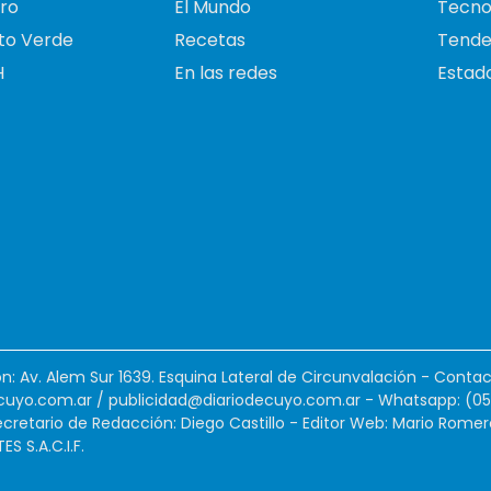
ro
El Mundo
Tecno
to Verde
Recetas
Tende
H
En las redes
Estado
ión: Av. Alem Sur 1639. Esquina Lateral de Circunvalación - Contac
cuyo.com.ar
/
publicidad@diariodecuyo.com.ar
-
Whatsapp: (0
cretario de Redacción: Diego Castillo - Editor Web: Mario Romer
 S.A.C.I.F.