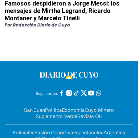
Famosos despidieron a Jorge Messi: los
mensajes de Mirtha Legrand, Ricardo
Montaner y Marcelo Tinelli
Por
Redacción Diario de Cuyo
Seguinos en:
San Juan
Política
Economía
Cuyo Minero
Suplemento Verde
Revista OH
Policiales
Pasión Deportiva
Espectáculos
Argentina