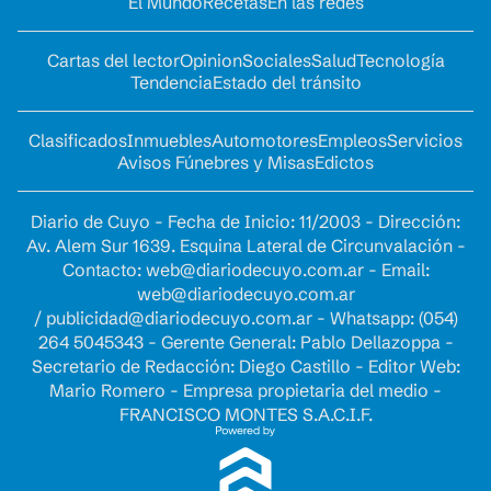
El Mundo
Recetas
En las redes
Cartas del lector
Opinion
Sociales
Salud
Tecnología
Tendencia
Estado del tránsito
Clasificados
Inmuebles
Automotores
Empleos
Servicios
Avisos Fúnebres y Misas
Edictos
Diario de Cuyo - Fecha de Inicio: 11/2003 - Dirección:
Av. Alem Sur 1639. Esquina Lateral de Circunvalación -
Contacto:
web@diariodecuyo.com.ar
- Email:
web@diariodecuyo.com.ar
/
publicidad@diariodecuyo.com.ar
-
Whatsapp: (054)
264 5045343 - Gerente General: Pablo Dellazoppa -
Secretario de Redacción: Diego Castillo - Editor Web:
Mario Romero - Empresa propietaria del medio -
FRANCISCO MONTES S.A.C.I.F.