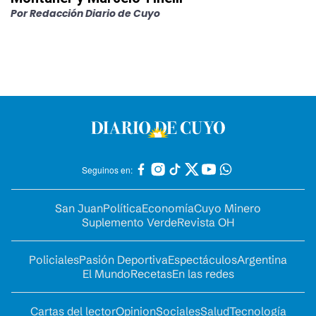
Por
Redacción Diario de Cuyo
Seguinos en:
San Juan
Política
Economía
Cuyo Minero
Suplemento Verde
Revista OH
Policiales
Pasión Deportiva
Espectáculos
Argentina
El Mundo
Recetas
En las redes
Cartas del lector
Opinion
Sociales
Salud
Tecnología