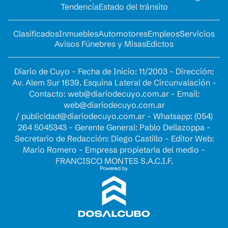
Tendencia
Estado del tránsito
Clasificados
Inmuebles
Automotores
Empleos
Servicios
Avisos Fúnebres y Misas
Edictos
Diario de Cuyo - Fecha de Inicio: 11/2003 - Dirección:
Av. Alem Sur 1639. Esquina Lateral de Circunvalación -
Contacto:
web@diariodecuyo.com.ar
- Email:
web@diariodecuyo.com.ar
/
publicidad@diariodecuyo.com.ar
-
Whatsapp: (054)
264 5045343 - Gerente General: Pablo Dellazoppa -
Secretario de Redacción: Diego Castillo - Editor Web:
Mario Romero - Empresa propietaria del medio -
FRANCISCO MONTES S.A.C.I.F.