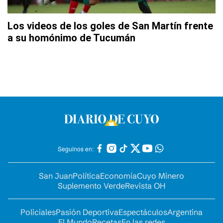
Los videos de los goles de San Martín frente
a su homónimo de Tucumán
Seguinos en:
San Juan
Política
Economía
Cuyo Minero
Suplemento Verde
Revista OH
Policiales
Pasión Deportiva
Espectáculos
Argentina
El Mundo
Recetas
En las redes