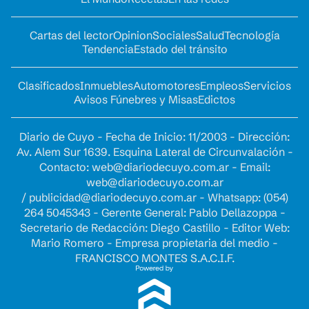
Cartas del lector
Opinion
Sociales
Salud
Tecnología
Tendencia
Estado del tránsito
Clasificados
Inmuebles
Automotores
Empleos
Servicios
Avisos Fúnebres y Misas
Edictos
Diario de Cuyo - Fecha de Inicio: 11/2003 - Dirección:
Av. Alem Sur 1639. Esquina Lateral de Circunvalación -
Contacto:
web@diariodecuyo.com.ar
- Email:
web@diariodecuyo.com.ar
/
publicidad@diariodecuyo.com.ar
-
Whatsapp: (054)
264 5045343 - Gerente General: Pablo Dellazoppa -
Secretario de Redacción: Diego Castillo - Editor Web:
Mario Romero - Empresa propietaria del medio -
FRANCISCO MONTES S.A.C.I.F.