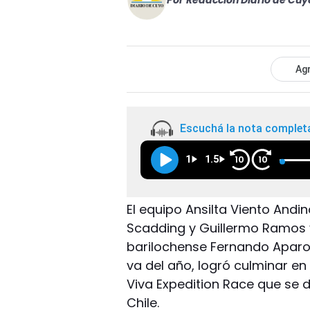
Por
Redacción Diario de Cuy
Agr
Escuchá la nota complet
1
1.5
10
10
El equipo Ansilta Viento Andi
Scadding y Guillermo Ramos y
barilochense Fernando Aparo,
va del año, logró culminar en
Viva Expedition Race que se d
Chile.