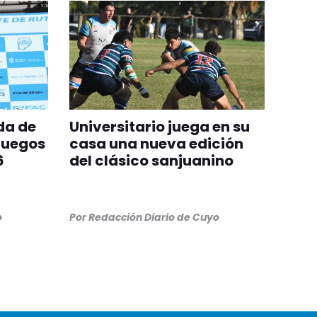
da de
Universitario juega en su
Juegos
casa una nueva edición
6
del clásico sanjuanino
o
Por
Redacción Diario de Cuyo