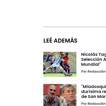
LEÉ ADEMÁS
Nicolás Tag
Selección A
Mundial"
Por
Redacción 
"Miadosqui
durísima r
de San Mar
Por
Redacción 