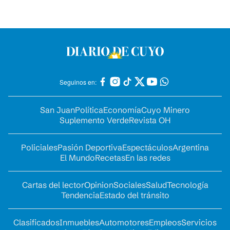
Seguinos en:
San Juan
Política
Economía
Cuyo Minero
Suplemento Verde
Revista OH
Policiales
Pasión Deportiva
Espectáculos
Argentina
El Mundo
Recetas
En las redes
Cartas del lector
Opinion
Sociales
Salud
Tecnología
Tendencia
Estado del tránsito
Clasificados
Inmuebles
Automotores
Empleos
Servicios