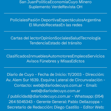
San Juan
Política
Economía
Cuyo Minero
Suplemento Verde
Revista OH
Policiales
Pasión Deportiva
Espectáculos
Argentina
El Mundo
Recetas
En las redes
Cartas del lector
Opinion
Sociales
Salud
Tecnología
Tendencia
Estado del tránsito
Clasificados
Inmuebles
Automotores
Empleos
Servicios
Avisos Fúnebres y Misas
Edictos
Diario de Cuyo - Fecha de Inicio: 11/2003 - Dirección:
Av. Alem Sur 1639. Esquina Lateral de Circunvalación -
Contacto:
web@diariodecuyo.com.ar
- Email:
web@diariodecuyo.com.ar
/
publicidad@diariodecuyo.com.ar
-
Whatsapp: (054)
264 5045343 - Gerente General: Pablo Dellazoppa -
Secretario de Redacción: Diego Castillo - Editor Web: