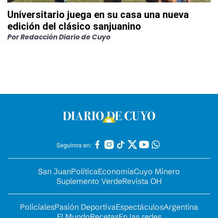
Universitario juega en su casa una nueva
edición del clásico sanjuanino
Por
Redacción Diario de Cuyo
Seguinos en:
San Juan
Política
Economía
Cuyo Minero
Suplemento Verde
Revista OH
Policiales
Pasión Deportiva
Espectáculos
Argentina
El Mundo
Recetas
En las redes