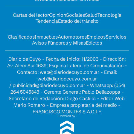
Cartas del lector
Opinion
Sociales
Salud
Tecnología
Tendencia
Estado del tránsito
Clasificados
Inmuebles
Automotores
Empleos
Servicios
Avisos Fúnebres y Misas
Edictos
Diario de Cuyo - Fecha de Inicio: 11/2003 - Dirección:
Av. Alem Sur 1639. Esquina Lateral de Circunvalación -
Contacto:
web@diariodecuyo.com.ar
- Email:
web@diariodecuyo.com.ar
/
publicidad@diariodecuyo.com.ar
-
Whatsapp: (054)
264 5045343 - Gerente General: Pablo Dellazoppa -
Secretario de Redacción: Diego Castillo - Editor Web:
Mario Romero - Empresa propietaria del medio -
FRANCISCO MONTES S.A.C.I.F.