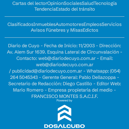
Cartas del lector
Opinion
Sociales
Salud
Tecnología
Tendencia
Estado del tránsito
Clasificados
Inmuebles
Automotores
Empleos
Servicios
Avisos Fúnebres y Misas
Edictos
Diario de Cuyo - Fecha de Inicio: 11/2003 - Dirección:
Av. Alem Sur 1639. Esquina Lateral de Circunvalación -
Contacto:
web@diariodecuyo.com.ar
- Email:
web@diariodecuyo.com.ar
/
publicidad@diariodecuyo.com.ar
-
Whatsapp: (054)
264 5045343 - Gerente General: Pablo Dellazoppa -
Secretario de Redacción: Diego Castillo - Editor Web:
Mario Romero - Empresa propietaria del medio -
FRANCISCO MONTES S.A.C.I.F.