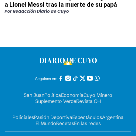
a Lionel Messi tras la muerte de su papá
Por
Redacción Diario de Cuyo
Seguinos en:
San Juan
Política
Economía
Cuyo Minero
Suplemento Verde
Revista OH
Policiales
Pasión Deportiva
Espectáculos
Argentina
El Mundo
Recetas
En las redes