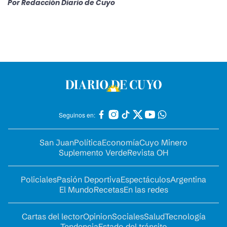
Por
Redacción Diario de Cuyo
Seguinos en:
San Juan
Política
Economía
Cuyo Minero
Suplemento Verde
Revista OH
Policiales
Pasión Deportiva
Espectáculos
Argentina
El Mundo
Recetas
En las redes
Cartas del lector
Opinion
Sociales
Salud
Tecnología
Tendencia
Estado del tránsito