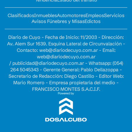
Clasificados
Inmuebles
Automotores
Empleos
Servicios
Avisos Fúnebres y Misas
Edictos
Diario de Cuyo - Fecha de Inicio: 11/2003 - Dirección:
Av. Alem Sur 1639. Esquina Lateral de Circunvalación -
Contacto:
web@diariodecuyo.com.ar
- Email:
web@diariodecuyo.com.ar
/
publicidad@diariodecuyo.com.ar
-
Whatsapp: (054)
264 5045343 - Gerente General: Pablo Dellazoppa -
Secretario de Redacción: Diego Castillo - Editor Web:
Mario Romero - Empresa propietaria del medio -
FRANCISCO MONTES S.A.C.I.F.