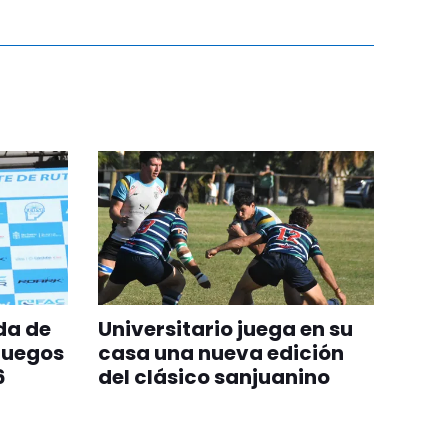
da de
Universitario juega en su
Juegos
casa una nueva edición
6
del clásico sanjuanino