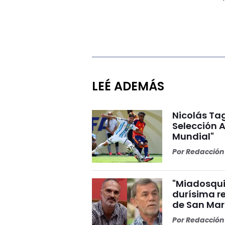
LEÉ ADEMÁS
Nicolás Tag
Selección A
Mundial"
Por
Redacción 
"Miadosqui
durísima r
de San Mar
Por
Redacción 