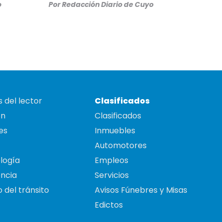
o
Por
Redacción Diario de Cuyo
 del lector
Clasificados
on
Clasificados
es
Inmuebles
Automotores
logía
Empleos
ncia
Servicios
 del tránsito
Avisos Fúnebres y Misas
Edictos