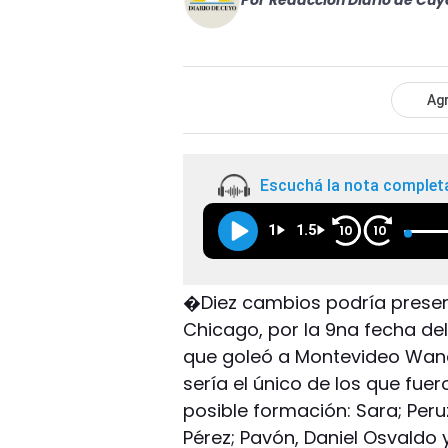
Por
Redacción Diario de Cuy
Agr
Escuchá la nota complet
1
1.5
10
10
�Diez cambios podría prese
Chicago, por la 9na fecha del
que goleó a Montevideo Wander
sería el único de los que fuer
posible formación: Sara; Peruzz
Pérez; Pavón, Daniel Osvaldo y