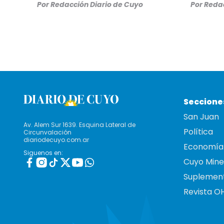
Por
Redacción Diario de Cuyo
Por
Redac
Seccione
San Juan
Av. Alem Sur 1639. Esquina Lateral de
Política
Circunvalación
diariodecuyo.com.ar
Economía
Siguenos en:
Cuyo Mine
Suplemen
Revista O