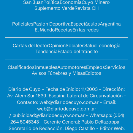
San Juan
Política
Economía
Cuyo Minero
Suplemento Verde
Revista OH
Policiales
Pasión Deportiva
Espectáculos
Argentina
El Mundo
Recetas
En las redes
Cartas del lector
Opinion
Sociales
Salud
Tecnología
Tendencia
Estado del tránsito
Clasificados
Inmuebles
Automotores
Empleos
Servicios
Avisos Fúnebres y Misas
Edictos
Diario de Cuyo - Fecha de Inicio: 11/2003 - Dirección:
Av. Alem Sur 1639. Esquina Lateral de Circunvalación -
Contacto:
web@diariodecuyo.com.ar
- Email:
web@diariodecuyo.com.ar
/
publicidad@diariodecuyo.com.ar
-
Whatsapp: (054)
264 5045343 - Gerente General: Pablo Dellazoppa -
Secretario de Redacción: Diego Castillo - Editor Web: