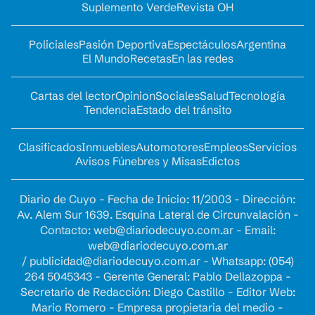
Suplemento Verde
Revista OH
Policiales
Pasión Deportiva
Espectáculos
Argentina
El Mundo
Recetas
En las redes
Cartas del lector
Opinion
Sociales
Salud
Tecnología
Tendencia
Estado del tránsito
Clasificados
Inmuebles
Automotores
Empleos
Servicios
Avisos Fúnebres y Misas
Edictos
Diario de Cuyo - Fecha de Inicio: 11/2003 - Dirección:
Av. Alem Sur 1639. Esquina Lateral de Circunvalación -
Contacto:
web@diariodecuyo.com.ar
- Email:
web@diariodecuyo.com.ar
/
publicidad@diariodecuyo.com.ar
-
Whatsapp: (054)
264 5045343 - Gerente General: Pablo Dellazoppa -
Secretario de Redacción: Diego Castillo - Editor Web:
Mario Romero - Empresa propietaria del medio -