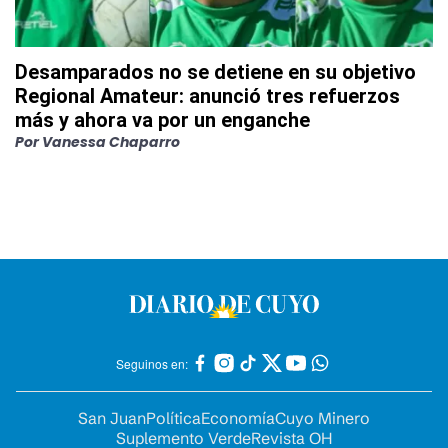
Desamparados no se detiene en su objetivo
Regional Amateur: anunció tres refuerzos
más y ahora va por un enganche
Por
Vanessa Chaparro
Seguinos en:
San Juan
Política
Economía
Cuyo Minero
Suplemento Verde
Revista OH