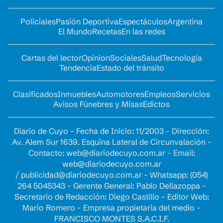
Policiales
Pasión Deportiva
Espectáculos
Argentina
El Mundo
Recetas
En las redes
Cartas del lector
Opinion
Sociales
Salud
Tecnología
Tendencia
Estado del tránsito
Clasificados
Inmuebles
Automotores
Empleos
Servicios
Avisos Fúnebres y Misas
Edictos
Diario de Cuyo - Fecha de Inicio: 11/2003 - Dirección:
Av. Alem Sur 1639. Esquina Lateral de Circunvalación -
Contacto:
web@diariodecuyo.com.ar
- Email:
web@diariodecuyo.com.ar
/
publicidad@diariodecuyo.com.ar
-
Whatsapp: (054)
264 5045343 - Gerente General: Pablo Dellazoppa -
Secretario de Redacción: Diego Castillo - Editor Web:
Mario Romero - Empresa propietaria del medio -
FRANCISCO MONTES S.A.C.I.F.