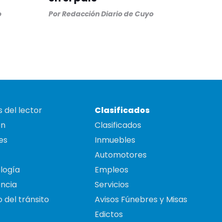
o
Por
Redacción Diario de Cuyo
 del lector
Clasificados
on
Clasificados
es
Inmuebles
Automotores
logía
Empleos
ncia
Servicios
 del tránsito
Avisos Fúnebres y Misas
Edictos