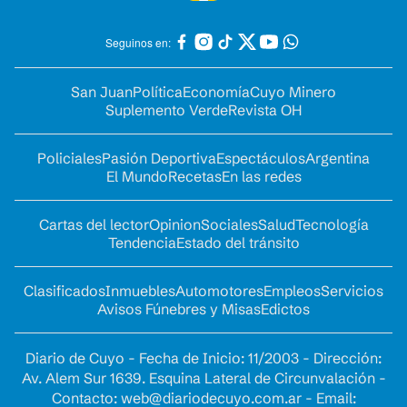
Seguinos en:
San Juan
Política
Economía
Cuyo Minero
Suplemento Verde
Revista OH
Policiales
Pasión Deportiva
Espectáculos
Argentina
El Mundo
Recetas
En las redes
Cartas del lector
Opinion
Sociales
Salud
Tecnología
Tendencia
Estado del tránsito
Clasificados
Inmuebles
Automotores
Empleos
Servicios
Avisos Fúnebres y Misas
Edictos
Diario de Cuyo - Fecha de Inicio: 11/2003 - Dirección:
Av. Alem Sur 1639. Esquina Lateral de Circunvalación -
Contacto:
web@diariodecuyo.com.ar
- Email: