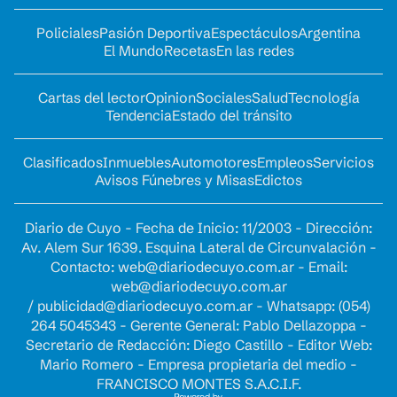
Policiales
Pasión Deportiva
Espectáculos
Argentina
El Mundo
Recetas
En las redes
Cartas del lector
Opinion
Sociales
Salud
Tecnología
Tendencia
Estado del tránsito
Clasificados
Inmuebles
Automotores
Empleos
Servicios
Avisos Fúnebres y Misas
Edictos
Diario de Cuyo - Fecha de Inicio: 11/2003 - Dirección:
Av. Alem Sur 1639. Esquina Lateral de Circunvalación -
Contacto:
web@diariodecuyo.com.ar
- Email:
web@diariodecuyo.com.ar
/
publicidad@diariodecuyo.com.ar
-
Whatsapp: (054)
264 5045343 - Gerente General: Pablo Dellazoppa -
Secretario de Redacción: Diego Castillo - Editor Web:
Mario Romero - Empresa propietaria del medio -
FRANCISCO MONTES S.A.C.I.F.