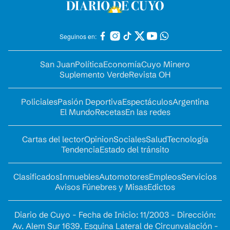
Seguinos en:
San Juan
Política
Economía
Cuyo Minero
Suplemento Verde
Revista OH
Policiales
Pasión Deportiva
Espectáculos
Argentina
El Mundo
Recetas
En las redes
Cartas del lector
Opinion
Sociales
Salud
Tecnología
Tendencia
Estado del tránsito
Clasificados
Inmuebles
Automotores
Empleos
Servicios
Avisos Fúnebres y Misas
Edictos
Diario de Cuyo - Fecha de Inicio: 11/2003 - Dirección:
Av. Alem Sur 1639. Esquina Lateral de Circunvalación -