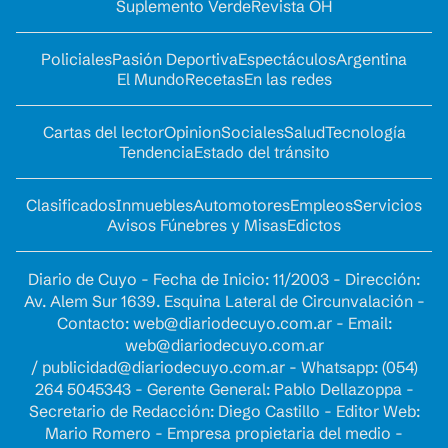
Suplemento Verde
Revista OH
Policiales
Pasión Deportiva
Espectáculos
Argentina
El Mundo
Recetas
En las redes
Cartas del lector
Opinion
Sociales
Salud
Tecnología
Tendencia
Estado del tránsito
Clasificados
Inmuebles
Automotores
Empleos
Servicios
Avisos Fúnebres y Misas
Edictos
Diario de Cuyo - Fecha de Inicio: 11/2003 - Dirección:
Av. Alem Sur 1639. Esquina Lateral de Circunvalación -
Contacto:
web@diariodecuyo.com.ar
- Email:
web@diariodecuyo.com.ar
/
publicidad@diariodecuyo.com.ar
-
Whatsapp: (054)
264 5045343 - Gerente General: Pablo Dellazoppa -
Secretario de Redacción: Diego Castillo - Editor Web:
Mario Romero - Empresa propietaria del medio -