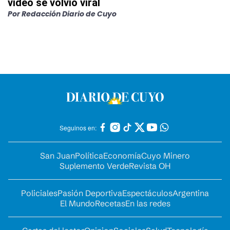
video se volvió viral
Por
Redacción Diario de Cuyo
Seguinos en:
San Juan
Política
Economía
Cuyo Minero
Suplemento Verde
Revista OH
Policiales
Pasión Deportiva
Espectáculos
Argentina
El Mundo
Recetas
En las redes