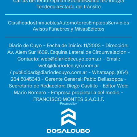
Cartas del lector
Opinion
Sociales
Salud
Tecnología
Tendencia
Estado del tránsito
Clasificados
Inmuebles
Automotores
Empleos
Servicios
Avisos Fúnebres y Misas
Edictos
Diario de Cuyo - Fecha de Inicio: 11/2003 - Dirección:
Av. Alem Sur 1639. Esquina Lateral de Circunvalación -
Contacto:
web@diariodecuyo.com.ar
- Email:
web@diariodecuyo.com.ar
/
publicidad@diariodecuyo.com.ar
-
Whatsapp: (054)
264 5045343 - Gerente General: Pablo Dellazoppa -
Secretario de Redacción: Diego Castillo - Editor Web:
Mario Romero - Empresa propietaria del medio -
FRANCISCO MONTES S.A.C.I.F.