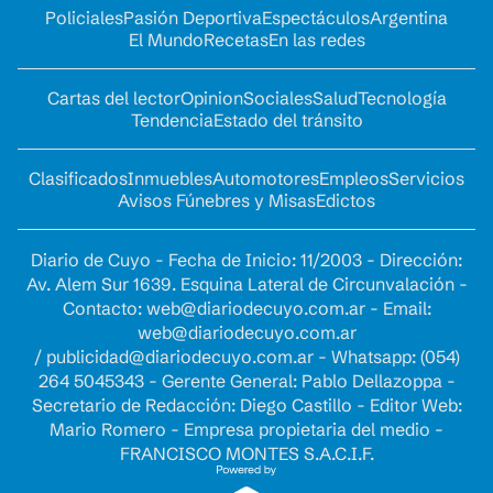
Policiales
Pasión Deportiva
Espectáculos
Argentina
El Mundo
Recetas
En las redes
Cartas del lector
Opinion
Sociales
Salud
Tecnología
Tendencia
Estado del tránsito
Clasificados
Inmuebles
Automotores
Empleos
Servicios
Avisos Fúnebres y Misas
Edictos
Diario de Cuyo - Fecha de Inicio: 11/2003 - Dirección:
Av. Alem Sur 1639. Esquina Lateral de Circunvalación -
Contacto:
web@diariodecuyo.com.ar
- Email:
web@diariodecuyo.com.ar
/
publicidad@diariodecuyo.com.ar
-
Whatsapp: (054)
264 5045343 - Gerente General: Pablo Dellazoppa -
Secretario de Redacción: Diego Castillo - Editor Web:
Mario Romero - Empresa propietaria del medio -
FRANCISCO MONTES S.A.C.I.F.