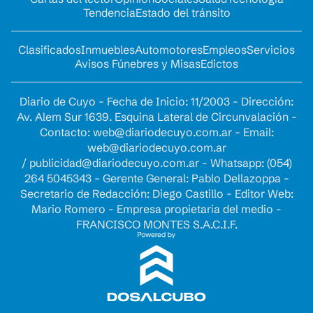
Tendencia
Estado del tránsito
Clasificados
Inmuebles
Automotores
Empleos
Servicios
Avisos Fúnebres y Misas
Edictos
Diario de Cuyo - Fecha de Inicio: 11/2003 - Dirección:
Av. Alem Sur 1639. Esquina Lateral de Circunvalación -
Contacto:
web@diariodecuyo.com.ar
- Email:
web@diariodecuyo.com.ar
/
publicidad@diariodecuyo.com.ar
-
Whatsapp: (054)
264 5045343 - Gerente General: Pablo Dellazoppa -
Secretario de Redacción: Diego Castillo - Editor Web:
Mario Romero - Empresa propietaria del medio -
FRANCISCO MONTES S.A.C.I.F.