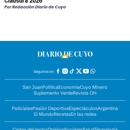
Clausura 2026
Por
Redacción Diario de Cuyo
Seguinos en:
San Juan
Política
Economía
Cuyo Minero
Suplemento Verde
Revista OH
Policiales
Pasión Deportiva
Espectáculos
Argentina
El Mundo
Recetas
En las redes
Cartas del lector
Opinion
Sociales
Salud
Tecnología