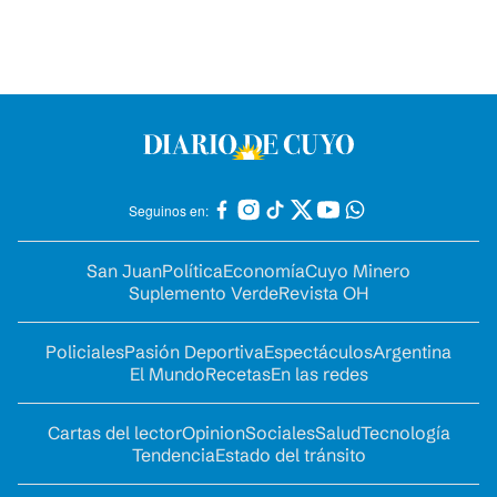
Seguinos en:
San Juan
Política
Economía
Cuyo Minero
Suplemento Verde
Revista OH
Policiales
Pasión Deportiva
Espectáculos
Argentina
El Mundo
Recetas
En las redes
Cartas del lector
Opinion
Sociales
Salud
Tecnología
Tendencia
Estado del tránsito