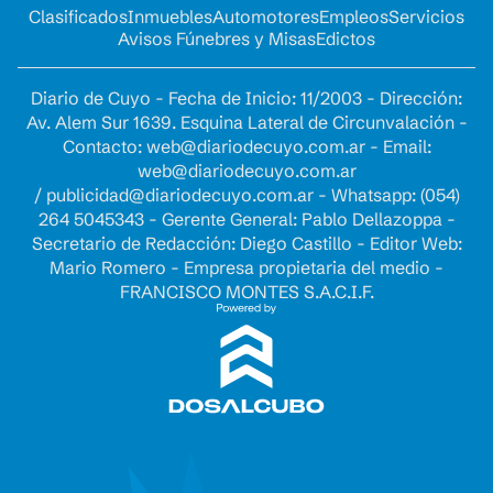
Clasificados
Inmuebles
Automotores
Empleos
Servicios
Avisos Fúnebres y Misas
Edictos
Diario de Cuyo - Fecha de Inicio: 11/2003 - Dirección:
Av. Alem Sur 1639. Esquina Lateral de Circunvalación -
Contacto:
web@diariodecuyo.com.ar
- Email:
web@diariodecuyo.com.ar
/
publicidad@diariodecuyo.com.ar
-
Whatsapp: (054)
264 5045343 - Gerente General: Pablo Dellazoppa -
Secretario de Redacción: Diego Castillo - Editor Web:
Mario Romero - Empresa propietaria del medio -
FRANCISCO MONTES S.A.C.I.F.