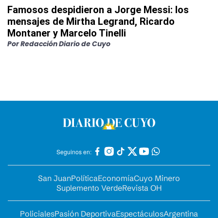
Famosos despidieron a Jorge Messi: los
mensajes de Mirtha Legrand, Ricardo
Montaner y Marcelo Tinelli
Por
Redacción Diario de Cuyo
Seguinos en:
San Juan
Política
Economía
Cuyo Minero
Suplemento Verde
Revista OH
Policiales
Pasión Deportiva
Espectáculos
Argentina