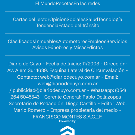
El Mundo
Recetas
En las redes
Cartas del lector
Opinion
Sociales
Salud
Tecnología
Tendencia
Estado del tránsito
Clasificados
Inmuebles
Automotores
Empleos
Servicios
Avisos Fúnebres y Misas
Edictos
Diario de Cuyo - Fecha de Inicio: 11/2003 - Dirección:
Av. Alem Sur 1639. Esquina Lateral de Circunvalación -
Contacto:
web@diariodecuyo.com.ar
- Email:
web@diariodecuyo.com.ar
/
publicidad@diariodecuyo.com.ar
-
Whatsapp: (054)
264 5045343 - Gerente General: Pablo Dellazoppa -
Secretario de Redacción: Diego Castillo - Editor Web:
Mario Romero - Empresa propietaria del medio -
FRANCISCO MONTES S.A.C.I.F.