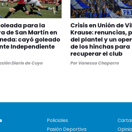
oleada para la
Crisis en Unión de Vi
a de San Martín en
Krause: renuncias, 
aneda: cayó goleado
del plantel y un ope
ante Independiente
de los hinchas para
recuperar el club
ción Diario de Cuyo
Por
Vanessa Chaparro
s
Policiales
Cartas
Pasión Deportiva
Opini