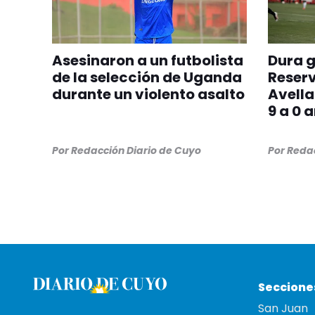
Asesinaron a un futbolista
Dura g
de la selección de Uganda
Reserv
durante un violento asalto
Avell
9 a 0 
Por
Redacción Diario de Cuyo
Por
Redac
Seccione
San Juan