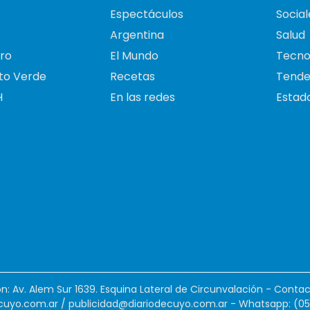
Espectáculos
Social
Argentina
Salud
ro
El Mundo
Tecno
to Verde
Recetas
Tende
H
En las redes
Estado
ión: Av. Alem Sur 1639. Esquina Lateral de Circunvalación - Contac
cuyo.com.ar
/
publicidad@diariodecuyo.com.ar
-
Whatsapp: (0