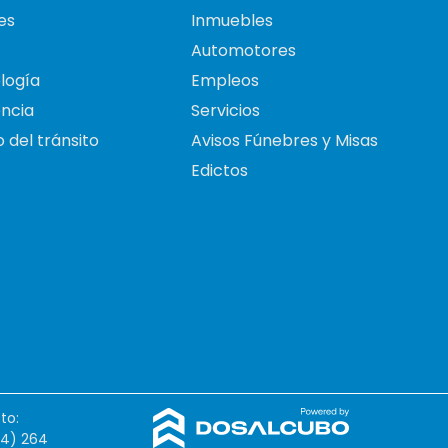
es
Inmuebles
Automotores
logía
Empleos
ncia
Servicios
 del tránsito
Avisos Fúnebres y Misas
Edictos
to:
54) 264