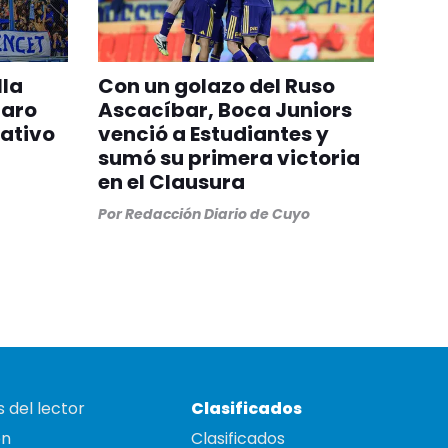
lla
Con un golazo del Ruso
paro
Ascacíbar, Boca Juniors
rativo
venció a Estudiantes y
sumó su primera victoria
en el Clausura
Por
Redacción Diario de Cuyo
 del lector
Clasificados
on
Clasificados