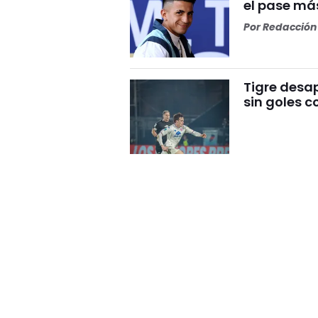
el pase más
Por
Redacción 
Tigre desa
sin goles c