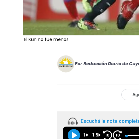
El Kun no fue menos
Por
Redacción Diario de Cuy
Agr
Escuchá la nota complet
1
1.5
10
10