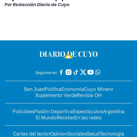
Por
Redacción Diario de Cuyo
Seguinos en:
San Juan
Política
Economía
Cuyo Minero
Suplemento Verde
Revista OH
Policiales
Pasión Deportiva
Espectáculos
Argentina
El Mundo
Recetas
En las redes
Cartas del lector
Opinion
Sociales
Salud
Tecnología