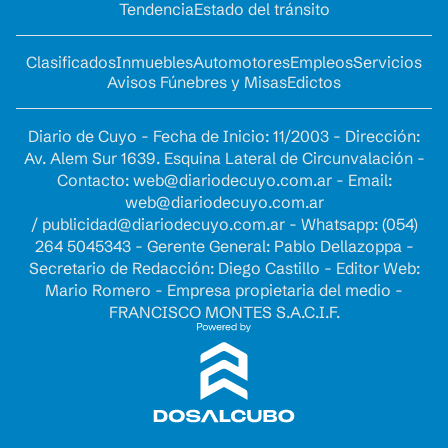
Tendencia
Estado del tránsito
Clasificados
Inmuebles
Automotores
Empleos
Servicios
Avisos Fúnebres y Misas
Edictos
Diario de Cuyo - Fecha de Inicio: 11/2003 - Dirección:
Av. Alem Sur 1639. Esquina Lateral de Circunvalación -
Contacto:
web@diariodecuyo.com.ar
- Email:
web@diariodecuyo.com.ar
/
publicidad@diariodecuyo.com.ar
-
Whatsapp: (054)
264 5045343 - Gerente General: Pablo Dellazoppa -
Secretario de Redacción: Diego Castillo - Editor Web:
Mario Romero - Empresa propietaria del medio -
FRANCISCO MONTES S.A.C.I.F.