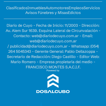
Clasificados
Inmuebles
Automotores
Empleos
Servicios
Avisos Fúnebres y Misas
Edictos
Diario de Cuyo - Fecha de Inicio: 11/2003 - Dirección:
Av. Alem Sur 1639. Esquina Lateral de Circunvalación -
Contacto:
web@diariodecuyo.com.ar
- Email:
web@diariodecuyo.com.ar
/
publicidad@diariodecuyo.com.ar
-
Whatsapp: (054)
264 5045343 - Gerente General: Pablo Dellazoppa -
Secretario de Redacción: Diego Castillo - Editor Web:
Mario Romero - Empresa propietaria del medio -
FRANCISCO MONTES S.A.C.I.F.