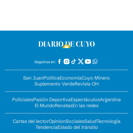
Seguinos en:
San Juan
Política
Economía
Cuyo Minero
Suplemento Verde
Revista OH
Policiales
Pasión Deportiva
Espectáculos
Argentina
El Mundo
Recetas
En las redes
Cartas del lector
Opinion
Sociales
Salud
Tecnología
Tendencia
Estado del tránsito