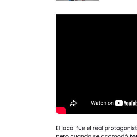
El local fue el real protagon
pero cuando se acomodó
to