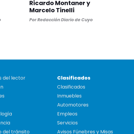
Ricardo Montaner y
Marcelo Tinelli
o
Por
Redacción Diario de Cuyo
 del lector
Clasificados
on
Clasificados
es
Inmuebles
Automotores
logía
Empleos
ncia
Servicios
 del tránsito
Avisos Fúnebres y Misas