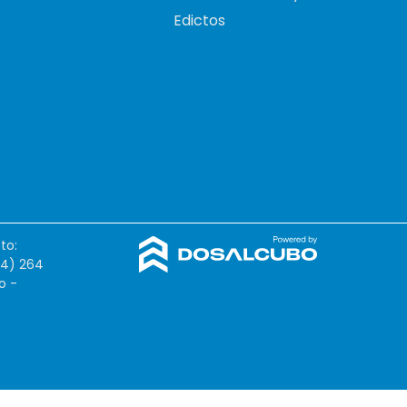
Edictos
to:
54) 264
o -