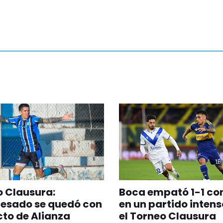
 Clausura:
Boca empató 1-1 co
esado se quedó con
en un partido intens
icto de Alianza
el Torneo Clausura