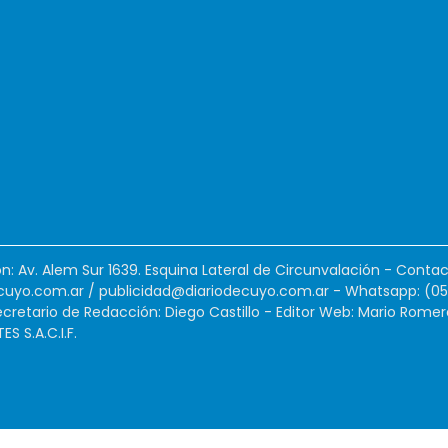
ión: Av. Alem Sur 1639. Esquina Lateral de Circunvalación - Contac
cuyo.com.ar
/
publicidad@diariodecuyo.com.ar
-
Whatsapp: (0
cretario de Redacción: Diego Castillo - Editor Web: Mario Romer
 S.A.C.I.F.