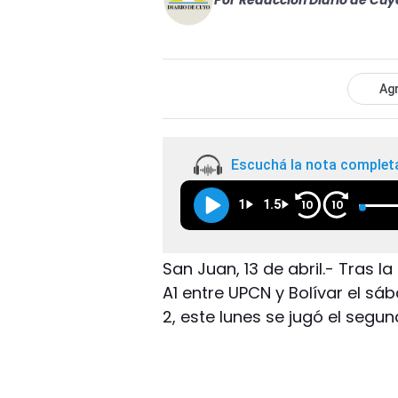
Por
Redacción Diario de Cuy
Agr
Escuchá la nota complet
1
1.5
10
10
San Juan, 13 de abril.- Tras la
A1 entre UPCN y Bolívar el sá
2, este lunes se jugó el segun