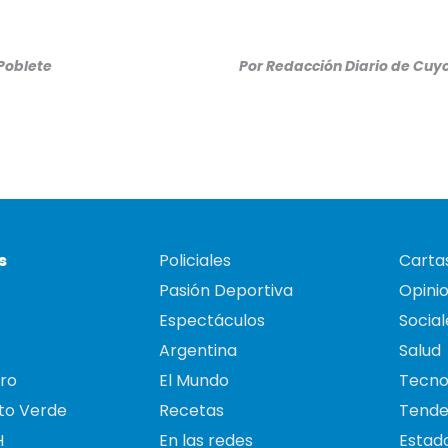
 Poblete
Por
Redacción Diario de Cuy
s
Policiales
Cartas
Pasión Deportiva
Opini
Espectáculos
Social
Argentina
Salud
ro
El Mundo
Tecno
to Verde
Recetas
Tende
H
En las redes
Estado