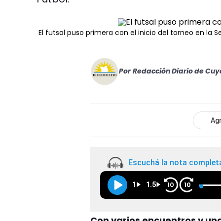
El futsal puso primera con el inicio del torneo en la 
Por
Redacción Diario de Cuy
Agr
Escuchá la nota complet
1
1.5
10
10
Con varios encuentros y u