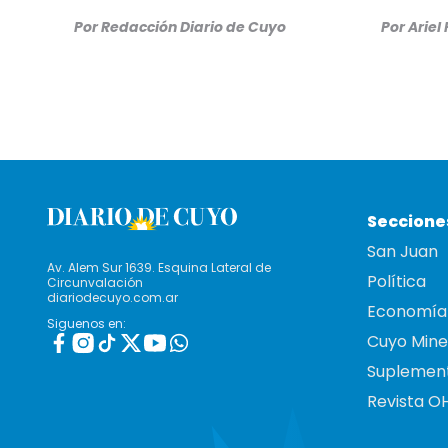
Por
Redacción Diario de Cuyo
Por
Ariel
Seccione
San Juan
Av. Alem Sur 1639. Esquina Lateral de
Política
Circunvalación
diariodecuyo.com.ar
Economía
Siguenos en:
Cuyo Mine
Suplemen
Revista O