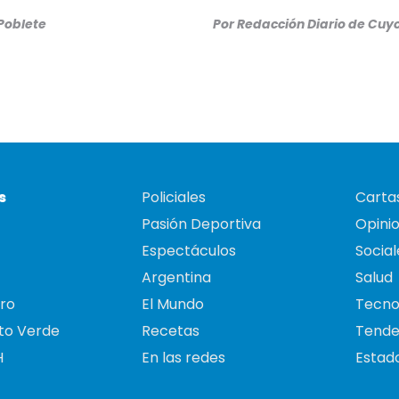
 Poblete
Por
Redacción Diario de Cuy
s
Policiales
Cartas
Pasión Deportiva
Opini
Espectáculos
Social
Argentina
Salud
ro
El Mundo
Tecno
to Verde
Recetas
Tende
H
En las redes
Estado