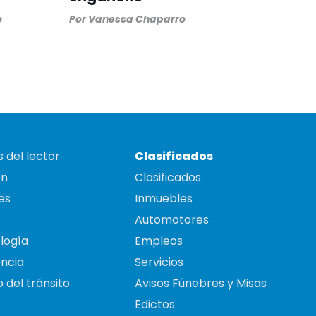
o
Por
Vanessa Chaparro
 del lector
Clasificados
on
Clasificados
es
Inmuebles
Automotores
logía
Empleos
ncia
Servicios
 del tránsito
Avisos Fúnebres y Misas
Edictos