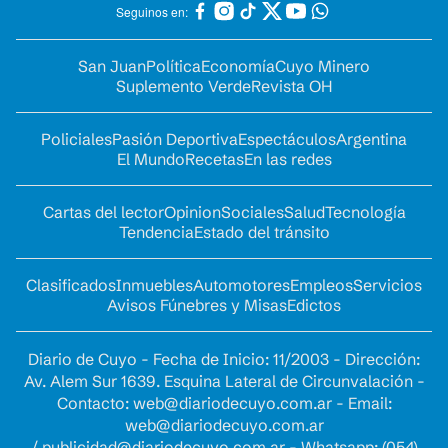
Seguinos en:
San Juan
Política
Economía
Cuyo Minero
Suplemento Verde
Revista OH
Policiales
Pasión Deportiva
Espectáculos
Argentina
El Mundo
Recetas
En las redes
Cartas del lector
Opinion
Sociales
Salud
Tecnología
Tendencia
Estado del tránsito
Clasificados
Inmuebles
Automotores
Empleos
Servicios
Avisos Fúnebres y Misas
Edictos
Diario de Cuyo - Fecha de Inicio: 11/2003 - Dirección:
Av. Alem Sur 1639. Esquina Lateral de Circunvalación -
Contacto:
web@diariodecuyo.com.ar
- Email:
web@diariodecuyo.com.ar
/
publicidad@diariodecuyo.com.ar
-
Whatsapp: (054)