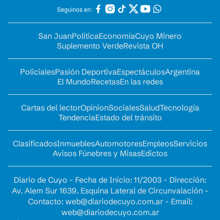
Seguinos en:
San Juan
Política
Economía
Cuyo Minero
Suplemento Verde
Revista OH
Policiales
Pasión Deportiva
Espectáculos
Argentina
El Mundo
Recetas
En las redes
Cartas del lector
Opinion
Sociales
Salud
Tecnología
Tendencia
Estado del tránsito
Clasificados
Inmuebles
Automotores
Empleos
Servicios
Avisos Fúnebres y Misas
Edictos
Diario de Cuyo - Fecha de Inicio: 11/2003 - Dirección:
Av. Alem Sur 1639. Esquina Lateral de Circunvalación -
Contacto:
web@diariodecuyo.com.ar
- Email:
web@diariodecuyo.com.ar